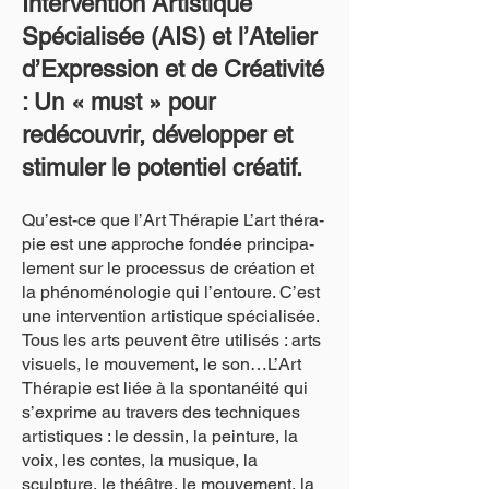
Intervention Artistique
Spécialisée (AIS) et l’Atelier
d’Expression et de Créativité
: Un « must » pour
redécouvrir, développer et
stimuler le potentiel créatif.
Qu’est-ce que l’Art Thérapie L’art thé­ra­
pie est une appro­che fondée prin­ci­pa­
le­ment sur le pro­ces­sus de créa­tion et
la phé­no­mé­no­lo­gie qui l’entoure. C’est
une intervention artistique spécialisée.
Tous les arts peu­vent être uti­li­sés : arts
visuels, le mou­ve­ment, le son…L’Art
Thérapie est liée à la spontanéité qui
s’exprime au travers des techniques
artistiques : le dessin, la peinture, la
voix, les contes, la musique, la
sculpture, le théâtre, le mouvement, la