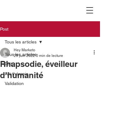
Post
Tous les articles
Hey Marketo
Tous les articles
29 juin 2022
0 min de lecture
Rhapsodie, éveilleur
PNL
d’humanité
Art-thérapie
Validation