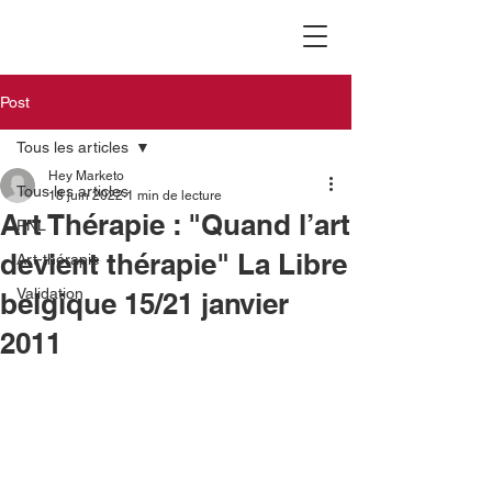
Post
Tous les articles
Hey Marketo
Tous les articles
18 juin 2022
1 min de lecture
Art Thérapie : "Quand l’art
PNL
devient thérapie" La Libre
Art-thérapie
Validation
belgique 15/21 janvier
2011